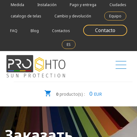
Medida
Instalación
Pago y entrega
Ciudades
catalogo de telas
Cambio y devolución
Equipo
Contacto
FAQ
Blog
Contactos
ES
0
0
producto(s) :
EUR
Заказать