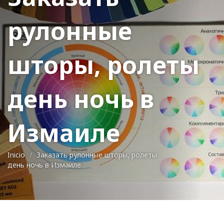
рулонные
шторы, ролеты
день ночь в
Измаиле
Inicio
Заказать рулонные шторы, ролеты
день ночь в Измаиле