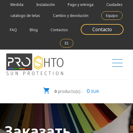
Medida
Instalación
Pago y entrega
Ciudades
catalogo de telas
Cambio y devolución
Equipo
Contacto
FAQ
Blog
Contactos
ES
0
0
producto(s) :
EUR
Заказать