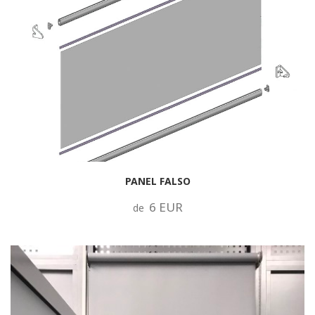
PANEL FALSO
6 EUR
de