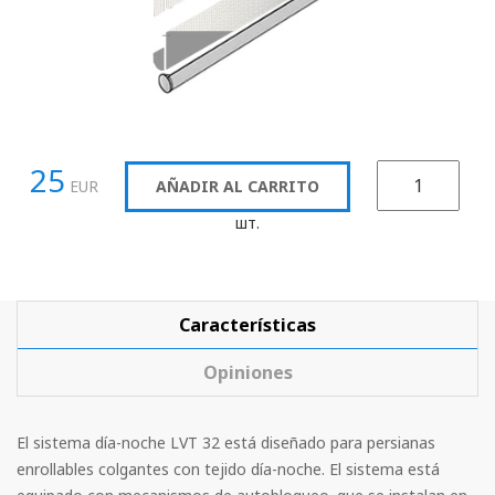
Arrollado
Horizontal
Vertical
25
romano
EUR
AÑADIR AL CARRITO
шт.
Características
Opiniones
El sistema día-noche LVT 32 está diseñado para persianas
enrollables colgantes con tejido día-noche. El sistema está