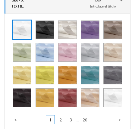
GRUPO:
TEXTIL:
<
1
2
3
...
20
>