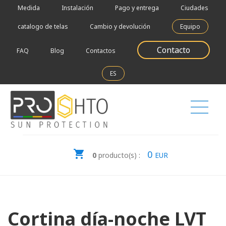
Medida
Instalación
Pago y entrega
Ciudades
catalogo de telas
Cambio y devolución
Equipo
Contacto
FAQ
Blog
Contactos
ES
0
0
producto(s) :
EUR
Cortina día-noche LVT