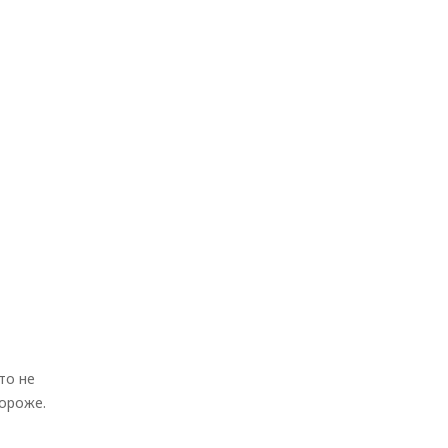
то не
дороже.