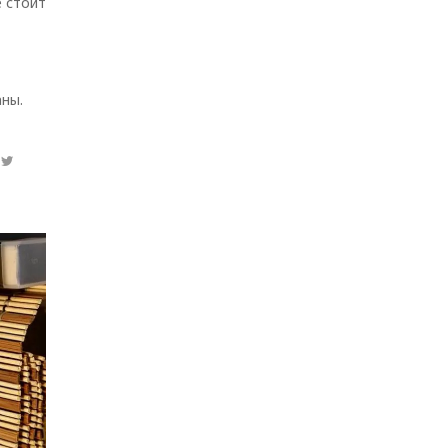
 стоит
аны.