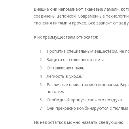
Внешне они напоминают тканевые ламели, кот
соединены цепочкой. Современные технологии
тиснения нитями и прочее. Все зависит от зад
К их преимуществам относятся:
Пропитка специальным веществом, не по
Защита от солнечного света.
Отталкивают пыль.
Легкость в уходе.
Р
азличные варианты монтирования. Верси
потолку.
С
вободный пропуск свежего воздуха.
Они прекрасно комбинируются с тюлями 
Из недостатков можно назвать следующие: