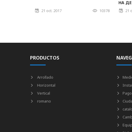
НА Д
21 oct. 2017
10378
21 o
PRODUCTOS
NAVEG
Arrollado
Medi
Horizontal
Insta
Vertical
Pago
romano
Ciud
catal
Camb
Equi