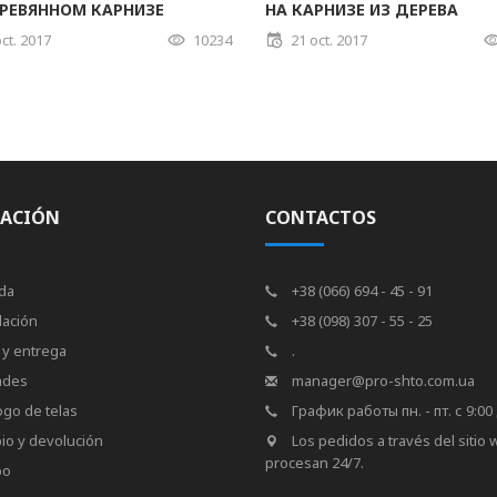
ЕРЕВЯННОМ КАРНИЗЕ
НА КАРНИЗЕ ИЗ ДЕРЕВА
ct. 2017
10234
21 oct. 2017
ACIÓN
CONTACTOS
da
+38 (066) 694 - 45 - 91
lación
+38 (098) 307 - 55 - 25
 y entrega
.
ades
manager@pro-shto.com.ua
ogo de telas
График работы пн. - пт. с 9:00 
io y devolución
Los pedidos a través del sitio
procesan 24/7.
po