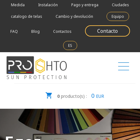
Medida
Instalación
Pago y entrega
Ciudades
catalogo de telas
Cambio y devolución
Equipo
Contacto
FAQ
Blog
Contactos
ES
0
0
producto(s) :
EUR