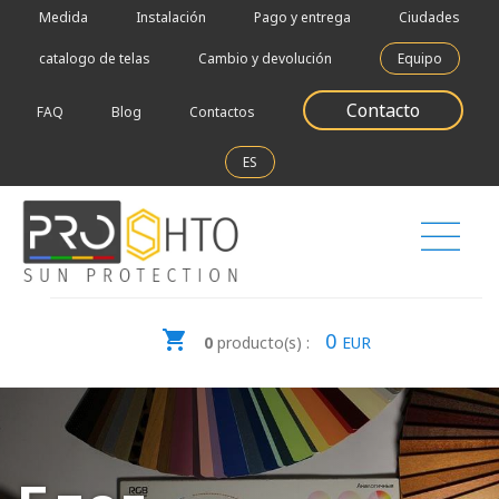
Medida
Instalación
Pago y entrega
Ciudades
catalogo de telas
Cambio y devolución
Equipo
Contacto
FAQ
Blog
Contactos
ES
0
0
producto(s) :
EUR