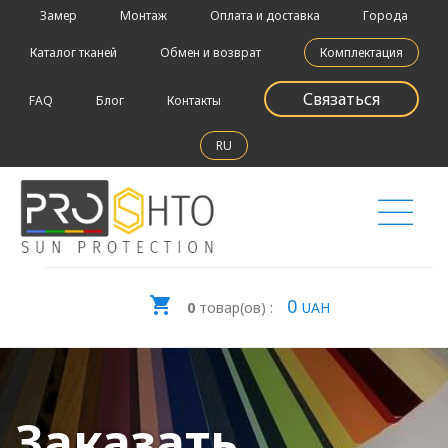
Замер
Монтаж
Оплата и доставка
Города
Каталог тканей
Обмен и возврат
Комплектация
Связаться
FAQ
Блог
Контакты
RU
0
0
товар(ов) :
UAH
Заказать