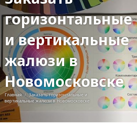
горизонтальные
и вертикальные
жалюзи в
Новомосковске
Главная
Заказать горизонтальные и
вертикальные жалюзи в Новомосковске