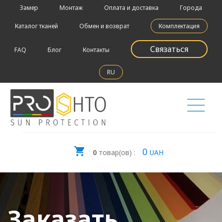
Замер
Монтаж
Оплата и доставка
Города
Каталог тканей
Обмен и возврат
Комплектация
Связаться
FAQ
Блог
Контакты
RU
0
0
товар(ов) :
UAH
Заказать