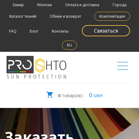
Замер
Монтаж
Оплата и доставка
Города
Каталог тканей
Обмен и возврат
Комплектация
Связаться
FAQ
Блог
Контакты
RU
0
0
товар(ов) :
UAH
Заказать