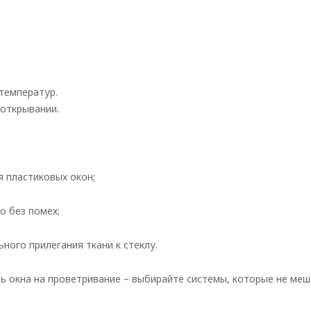
 температур.
 открывании.
я пластиковых окон;
о без помех;
ного прилегания ткани к стеклу.
ать окна на проветривание – выбирайте системы, которые не ме