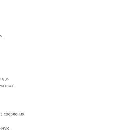
м.
ходе.
уютно».
з сверления.
чную.