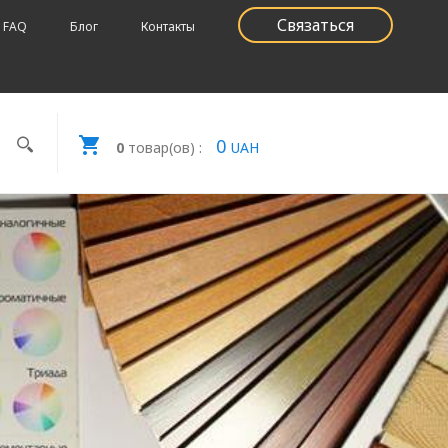
Связаться
FAQ
Блог
Контакты
0
0
товар(ов) :
UAH