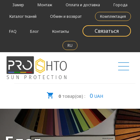
Замер
Монтаж
Оплата и доставка
Города
Каталог тканей
Обмен и возврат
Комплектация
Связаться
FAQ
Блог
Контакты
RU
0
0
товар(ов) :
UAH