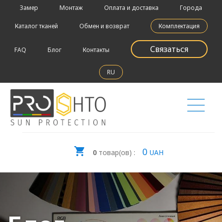
Замер
Монтаж
Оплата и доставка
Города
Каталог тканей
Обмен и возврат
Комплектация
Связаться
FAQ
Блог
Контакты
RU
0
0
товар(ов) :
UAH