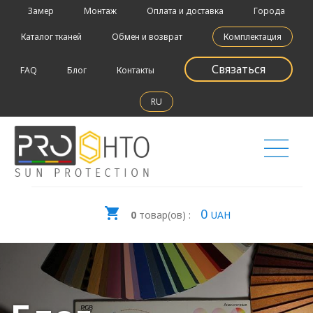
Замер
Монтаж
Оплата и доставка
Города
Каталог тканей
Обмен и возврат
Комплектация
Связаться
FAQ
Блог
Контакты
RU
0
0
товар(ов) :
UAH