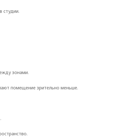
в студии.
ежду зонами.
елают помещение зрительно меньше.
.
ространство.