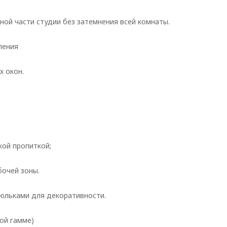
ной части студии без затемнения всей комнаты.
ления
х окон.
кой пропиткой;
бочей зоны.
тюльками для декоративности.
лой гамме)