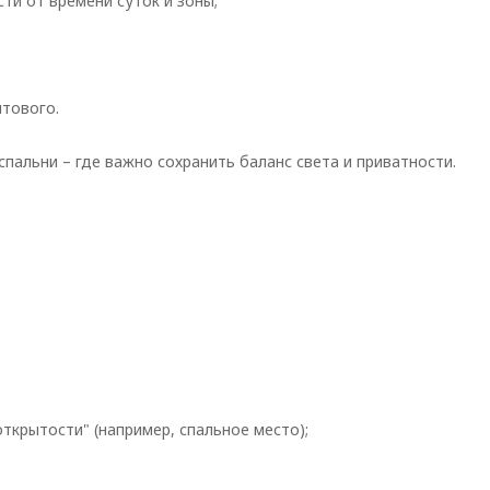
ти от времени суток и зоны;
итового.
спальни – где важно сохранить баланс света и приватности.
открытости" (например, спальное место);