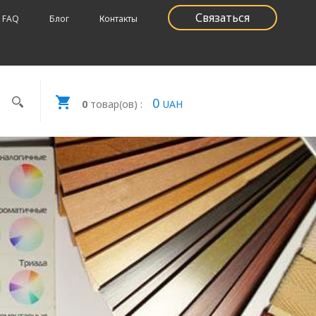
Связаться
FAQ
Блог
Контакты
0
0
товар(ов) :
UAH