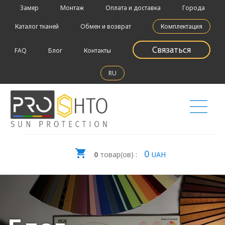
Замер
Монтаж
Оплата и доставка
Города
Каталог тканей
Обмен и возврат
Комплектация
Связаться
FAQ
Блог
Контакты
RU
0
0
товар(ов) :
UAH